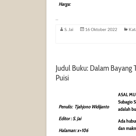
Harga:
…
S. Jai
16 Oktober 2022
Kat
Judul Buku: Dalam Bayang T
Puisi
ASAL MU
Subagio S
Penulis: Tjahjono Widijanto
adalah bu
Editor : S. Jai
Ada hubun
dan makna
Halaman: x+106