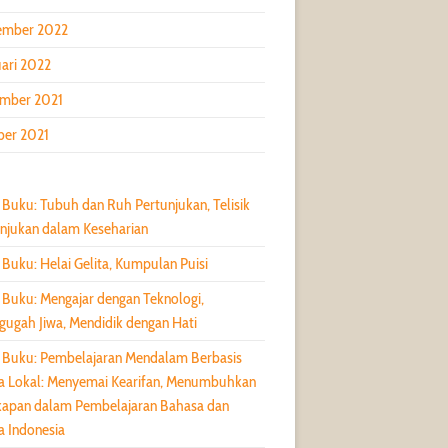
ember 2022
ari 2022
mber 2021
ber 2021
 Buku: Tubuh dan Ruh Pertunjukan, Telisik
njukan dalam Keseharian
 Buku: Helai Gelita, Kumpulan Puisi
 Buku: Mengajar dengan Teknologi,
ugah Jiwa, Mendidik dengan Hati
 Buku: Pembelajaran Mendalam Berbasis
a Lokal: Menyemai Kearifan, Menumbuhkan
kapan dalam Pembelajaran Bahasa dan
a Indonesia