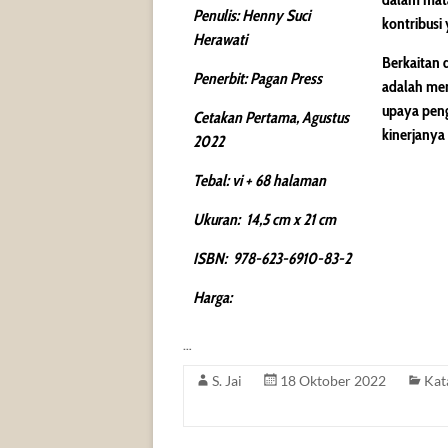
Penulis:
H
e
n
n
y
Su
c
i
kontribusi
Herawati
Berkaitan
Penerbit: Pagan Press
adalah men
upaya peng
Cetakan Pertama,
A
g
u
s
tu
s
kinerjanya 
2022
Tebal: vi + 68 halaman
Ukuran: 14,5 cm x 21 cm
IS
B
N
: 978-623-6910-83-2
Harga:
…
S. Jai
18 Oktober 2022
Kat