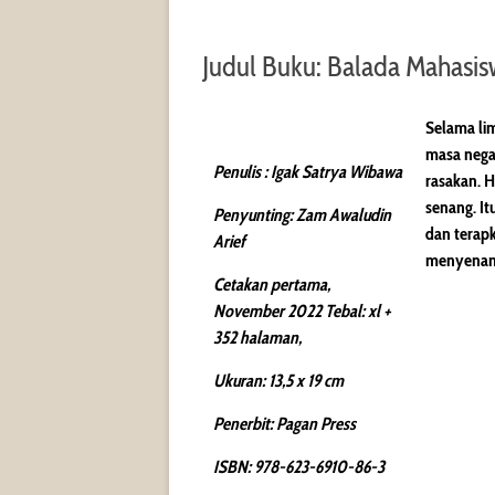
Judul Buku: Balada Mahasis
Selama lim
masa nega
Penulis : Igak Satrya Wibawa
rasakan. H
senang. It
Penyunting: Zam Awaludin
dan terapk
Arief
menyenang
Cetakan pertama,
November 2022 Tebal: xl +
352 halaman,
Ukuran: 13,5 x 19 cm
Penerbit: Pagan Press
ISBN: 978-623-6910-86-3