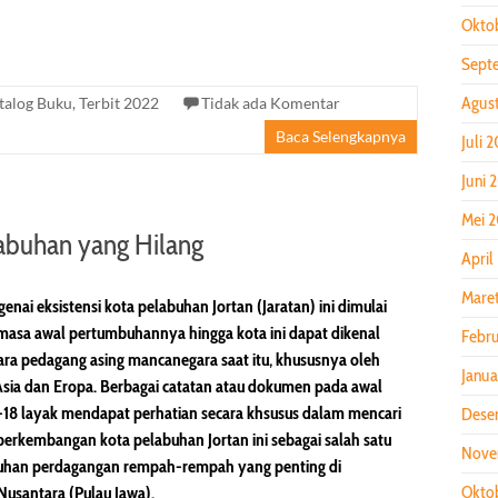
Okto
Sept
Agus
talog Buku
,
Terbit 2022
Tidak ada Komentar
Baca Selengkapnya
Juli 
Juni 
Mei 
labuhan yang Hilang
April
Mare
enai eksistensi kota pelabuhan Jortan (Jaratan) ini dimulai
masa awal pertumbuhannya hingga kota ini dapat dikenal
Febru
para pedagang asing mancanegara saat itu, khususnya oleh
Janua
sia dan Eropa. Berbagai catatan atau dokumen pada awal
-18 layak mendapat perhatian secara khsusus dalam mencari
Dese
perkembangan kota pelabuhan Jortan ini sebagai salah satu
Nove
uhan perdagangan rempah-rempah yang penting di
Okto
Nusantara (Pulau Jawa).