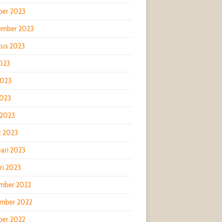
ber 2023
ember 2023
tus 2023
2023
2023
2023
 2023
t 2023
ari 2023
ri 2023
mber 2022
mber 2022
ber 2022