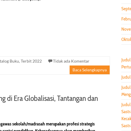
Sept
Febru
Nove
Okto
Judul
talog Buku
,
Terbit 2022
Tidak ada Komentar
Pertu
Baca Selengkapnya
Judul
Judul
Mengg
g di Era Globalisasi, Tantangan dan
Judul
Sastr
Keca
ngawas sekolah/madrasah merupakan profesi strategis
Sastr
a rantai pendidikan. Keberadaannya akan memberikan