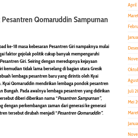
April
Mare
k Pesantren Qomaruddin Sampurnan
Febru
Janua
ad ke-18 masa kebesaran Pesantren Giri nampaknya mulai
Dese
gai faktor gejolak politik cukup banyak mempengaruhi
Nove
Pesantren Giri. Seiring dengan meredupnya kejayaan
ri kemudian tidak lama berselang di bagian utara Gresik
Okto
ebuah lembaga pesantren baru yang dirintis oleh Kyai
Agus
. Kyai Qomaruddin mendirikan lembaga pondok pesantren
n Bungah. Pada awalnya lembaga pesantren yang didirikan
Juli 
tersebut diberi diberikan nama “
Pesantren Sampurnan”
,
Mei 
ng dengan perkembangan zaman dari generasi ke generasi
Mare
ren tersebut dirubah menjadi “
Pesantren Qomaruddin”
.
Janua
Nove