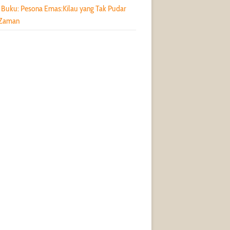
 Buku: Pesona Emas:Kilau yang Tak Pudar
 Zaman