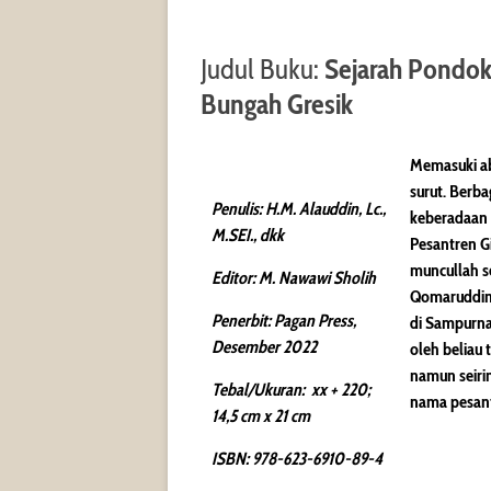
Judul Buku:
Sejarah Pondo
Bungah Gresik
Memasuki ab
surut. Berba
Penulis: H.M. Alauddin, Lc.,
keberadaan 
M.SEI., dkk
Pesantren Gi
muncullah s
Editor: M. Nawawi Sholih
Qomaruddin
Penerbit: Pagan Press,
di Sampurna
Desember 2022
oleh beliau 
namun seiri
Tebal/Ukuran: xx + 220;
nama pesant
14,5 cm x 21 cm
ISBN: 978-623-6910-89-4