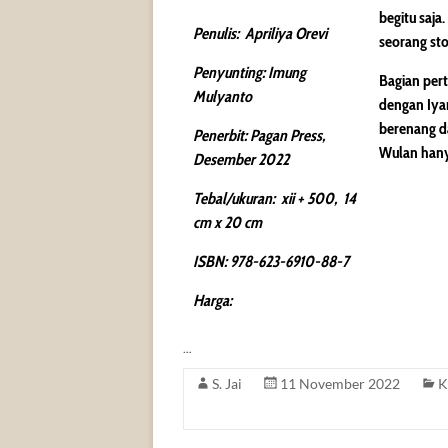
begitu saja
Penulis: Apriliya Orevi
seorang sto
Penyunting: Imung
Bagian per
Mulyanto
dengan Iya
berenang da
Penerbit: Pagan Press,
Wulan hanyu
Desember 2022
Tebal/ukuran: xii + 500, 14
cm x 20 cm
ISBN: 978-623-6910-88-7
Harga:
…
S. Jai
11 November 2022
K