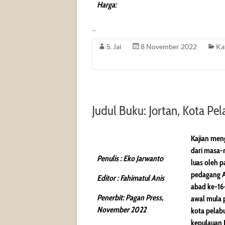
Harga:
…
S. Jai
8 November 2022
Ka
Judul Buku: Jortan, Kota Pe
Kajian meng
dari masa-
Penulis : Eko Jarwanto
luas oleh 
pedagang A
Editor : Fahimatul Anis
abad ke-16
Penerbit: Pagan Press,
awal mula 
November 2022
kota pelab
kepulauan 