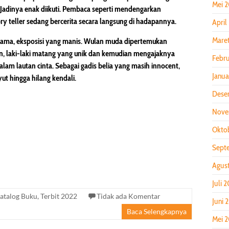
Mei 
. Jadinya enak diikuti. Pembaca seperti mendengarkan
ry teller sedang bercerita secara langsung di hadapannya.
April
Mare
tama, eksposisi yang manis. Wulan muda dipertemukan
n, laki-laki matang yang unik dan kemudian mengajaknya
Febru
lam lautan cinta. Sebagai gadis belia yang masih innocent,
Janua
t hingga hilang kendali.
Dese
Nove
Okto
Sept
Agus
Juli 
atalog Buku
,
Terbit 2022
Tidak ada Komentar
Juni 
Baca Selengkapnya
Mei 