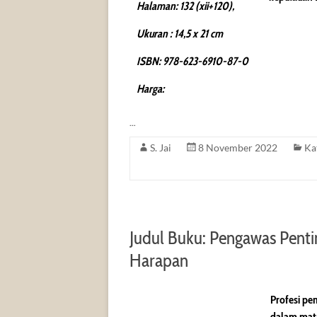
Halaman: 132 (xii+120),
Ukuran : 14,5 x 21 cm
ISBN: 978-623-6910-87-0
Harga:
…
S. Jai
8 November 2022
Ka
Judul Buku: Pengawas Pentin
Harapan
Profesi pe
dalam mat