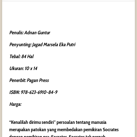
Penulis:
Adnan Guntur
Penyunting:
Jagad Marsela Eka Putri
Tebal:
84 Hal
Ukuran:
10 x 14
Penerbit:
Pagan Press
ISBN: 978-623-6910-84-9
Harga:
“Kenalilah dirimu sendiri” persoalan tentang manusia
merupakan patokan yang membedakan pemikiran Socrates
dengan pemikiran pra-Socrates. Socrates tak pernah