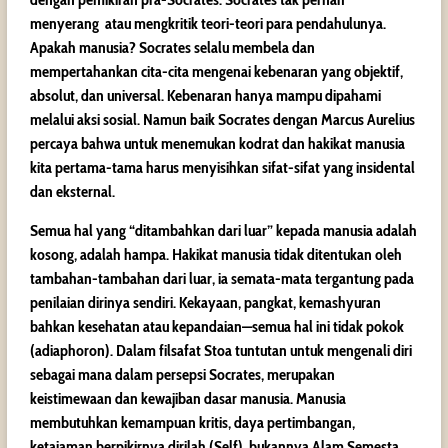
menyerang atau mengkritik teori-teori para pendahulunya.
Apakah manusia? Socrates selalu membela dan
mempertahankan cita-cita mengenai kebenaran yang objektif,
absolut, dan universal. Kebenaran hanya mampu dipahami
melalui aksi sosial. Namun baik Socrates dengan Marcus Aurelius
percaya bahwa untuk menemukan kodrat dan hakikat manusia
kita pertama-tama harus menyisihkan sifat-sifat yang insidental
dan eksternal.
Semua hal yang “ditambahkan dari luar” kepada manusia adalah
kosong, adalah hampa. Hakikat manusia tidak ditentukan oleh
tambahan-tambahan dari luar, ia semata-mata tergantung pada
penilaian dirinya sendiri. Kekayaan, pangkat, kemashyuran
bahkan kesehatan atau kepandaian—semua hal ini tidak pokok
(adiaphoron). Dalam filsafat Stoa tuntutan untuk mengenali diri
sebagai mana dalam persepsi Socrates, merupakan
keistimewaan dan kewajiban dasar manusia. Manusia
membutuhkan kemampuan kritis, daya pertimbangan,
ketajaman berpikirnya dirilah (Self) bukannya Alam Semesta