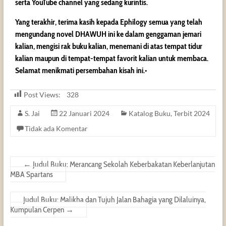
serta YouTube channel yang sedang kurintis.
Yang terakhir, terima kasih kepada Ephilogy semua yang telah
mengundang novel DHAWUH ini ke dalam genggaman jemari
kalian, mengisi rak buku kalian, menemani di atas tempat tidur
kalian maupun di tempat-tempat favorit kalian untuk membaca.
Selamat menikmati persembahan kisah ini.•
Post Views:
328
S. Jai
22 Januari 2024
Katalog Buku
,
Terbit 2024
Tidak ada Komentar
←
Judul Buku: Merancang Sekolah Keberbakatan Keberlanjutan
MBA Spartans
Judul Buku: Malikha dan Tujuh Jalan Bahagia yang Dilaluinya,
Kumpulan Cerpen
→