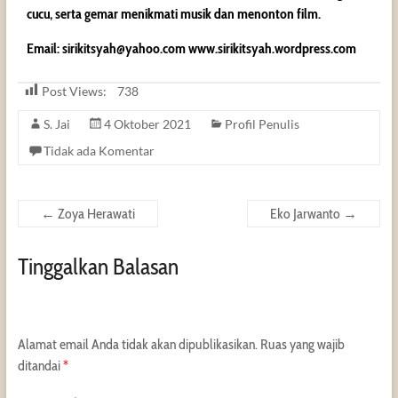
cucu, serta gemar menikmati musik dan menonton film.
Email:
sirikitsyah@yahoo.com
www.sirikitsyah.wordpress.c
om
Post Views:
738
S. Jai
4 Oktober 2021
Profil Penulis
Tidak ada Komentar
←
Zoya Herawati
Eko Jarwanto
→
Tinggalkan Balasan
Alamat email Anda tidak akan dipublikasikan.
Ruas yang wajib
ditandai
*