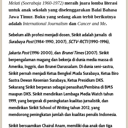
Melati (Soerabaja 1960-1972)
meraih juara lomba literasi
untuk anak sekolah yang diselenggarakan Balai Bahasa
Jawa Timur. Buku yang sedang akan terbit berikutnya
adalah
International Journalism
dan
Cancer and Me
.
Sebelum alih profesi menjadi dosen, Sirikit adalah jurnalis di
Surabaya Post
(1984-1990, 2007),
SCTV-RCTI
(1990-1996),
Jakarta Post
(1996-2000), dan
Brunei Times
(2007). Sirikit
berpengalaman magang dan bekerja di dunia media massa di
Amerika, Inggris, dan Brunei Darussalam. Di dunia seni-sastra,
Sirikit pernah menjadi Ketua Bengkel Muda Surabaya, Ketua Biro
Sastra Dewan Kesenian Surabaya, Ketua Presidium DKS.
Sekarang Sirikit berperan sebagai penasihat/Pembina di BMS
maupun DKS. Sirikit mendirikan Lembaga Media Watch tahun
1999, yang bergerak di peningkatan kualitas jurnalistik, dan
mendirikan Sirikit School of Writing tahun 2012, yang
mendorong peningkatan jumlah dan kualitas penulis Indonesia.
Sirikit bersuamikan Chairul Anam, memiliki dua anak dan tiga