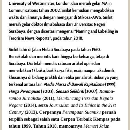
University of Westminster, London, dan meraih gelar MA in
Communications tahun 2002, Sirikit kemudian mengabdikan
waktu dan ilmunya dengan mengajar di Stikosa-AWS. Sirikit
meraih gelar doktor ilmu bahasa dari Universitas Negeri
Surabaya, dengan disertasi mengenai “Naming and Labelling in
Terorism News Reports”, pada tahun 2018.
Sirikit lahir di Jalan Melati Surabaya pada tahun 1960.
Bersekolah dan merintis karir hingga berkeluarga, tetap di
Surabaya. Dia telah menulis ratusan artikel opini dan
menerbitkan 17 buku, baik karya fiksi, esai, maupun akademik,
khususnya di bidang praktik dan etika jurnalistik. Bukunya yang
terkenal antara lain
Media Massa di Bawah Kapitalisme
(1999),
Harga Perempuan
(2002),
Sensasi Selebriti
(2007),
Rambu-
rambu Jurnalistik
(2011),
Membincang Pers dan Kepala
Negara
(2014), serta
Journalism and Its Ethics in the 21
st
Century
(2013). Cerpennya
Perempuan Suamiku
pernah
terpilih sebagai salah satu Cerpen Terbaik Kompas pada
tahun 1999. Tahun 2018, memoarnya
Memori Jalan